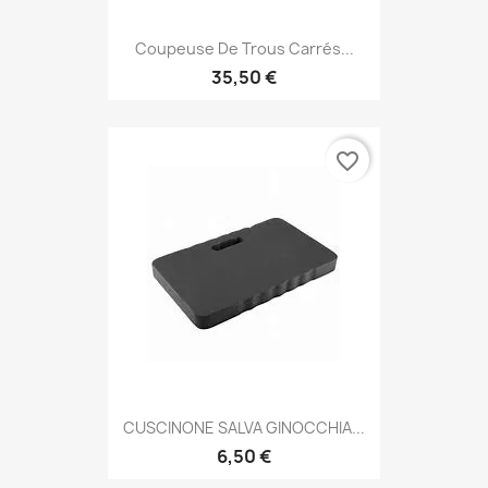
Coupeuse De Trous Carrés...
35,50 €
favorite_border
CUSCINONE SALVA GINOCCHIA...
6,50 €