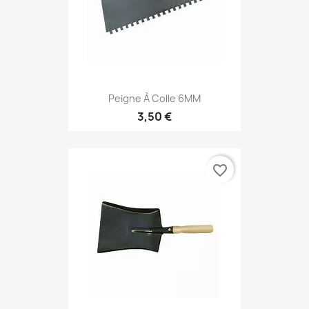
Peigne À Colle 6MM
3,50 €
favorite_border