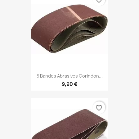
5 Bandes Abrasives Corindon...
9,90 €
favorite_border