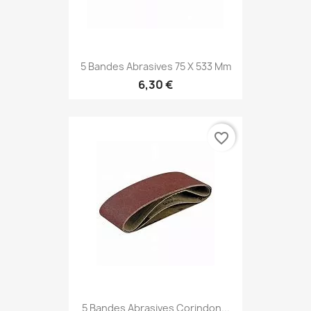
5 Bandes Abrasives 75 X 533 Mm
6,30 €
favorite_border
5 Bandes Abrasives Corindon...