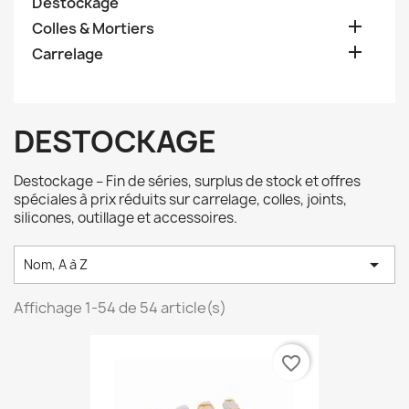
Destockage

Colles & Mortiers

Carrelage
DESTOCKAGE
Destockage – Fin de séries, surplus de stock et offres
spéciales à prix réduits sur carrelage, colles, joints,
silicones, outillage et accessoires.

Nom, A à Z
Affichage 1-54 de 54 article(s)
favorite_border