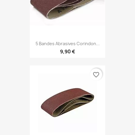
5 Bandes Abrasives Corindon...
9,90 €
favorite_border