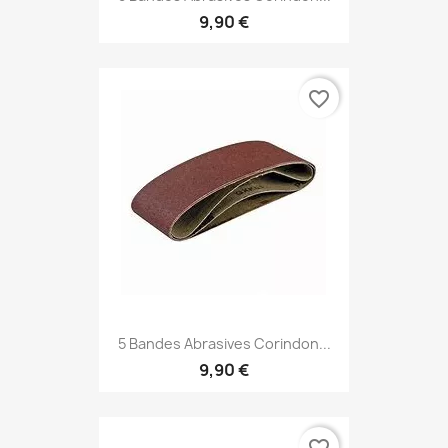
9,90 €
favorite_border
5 Bandes Abrasives Corindon...
9,90 €
favorite_border