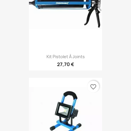
Kit Pistolet À Joints
27,70 €
favorite_border