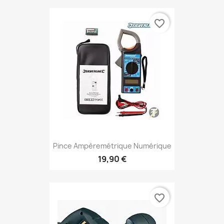
favorite_border
Pince Ampèremétrique Numérique
19,90 €
favorite_border