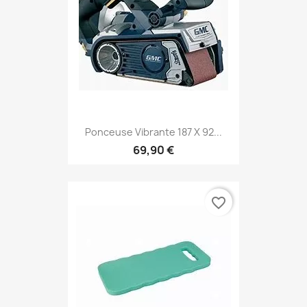
Ponceuse Vibrante 187 X 92...
69,90 €
favorite_border