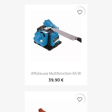
favorite_border
Affûteuse Multifonction 65 W
39,90 €
favorite_border