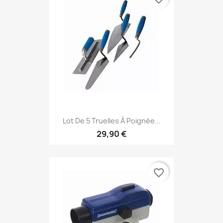
Lot De 5 Truelles À Poignée...
29,90 €
favorite_border