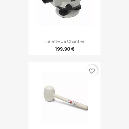
Lunette De Chantier
199,90 €
favorite_border