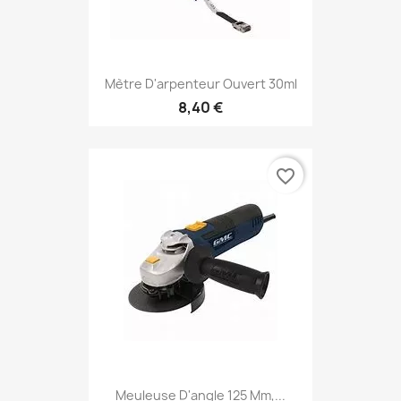
Mètre D'arpenteur Ouvert 30ml
8,40 €
favorite_border
Meuleuse D'angle 125 Mm,...