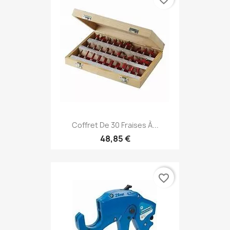
Coffret De 30 Fraises À...
48,85 €
favorite_border