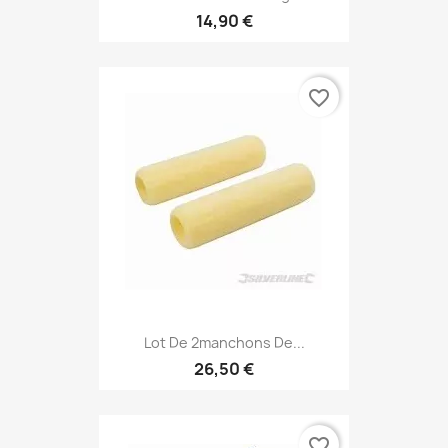
14,90 €
favorite_border
Lot De 2manchons De...
26,50 €
favorite_border