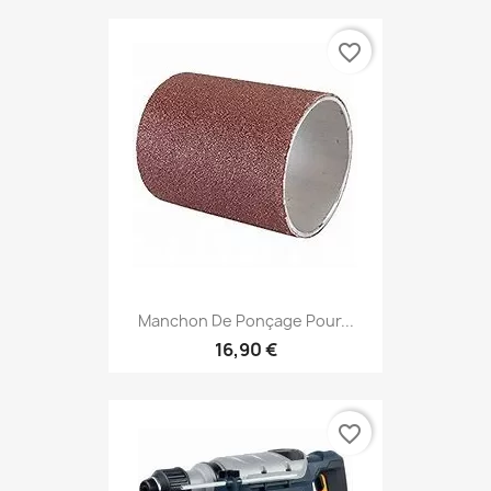
favorite_border
Manchon De Ponçage Pour...
16,90 €
favorite_border