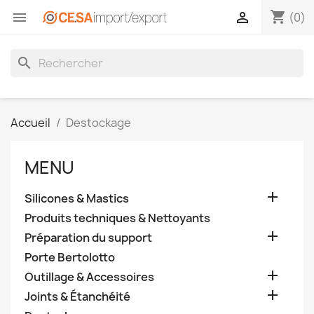
shopping_cart


(0)
search
Accueil
Destockage
MENU

Silicones & Mastics
Produits techniques & Nettoyants

Préparation du support
Porte Bertolotto

Outillage & Accessoires

Joints & Étanchéité