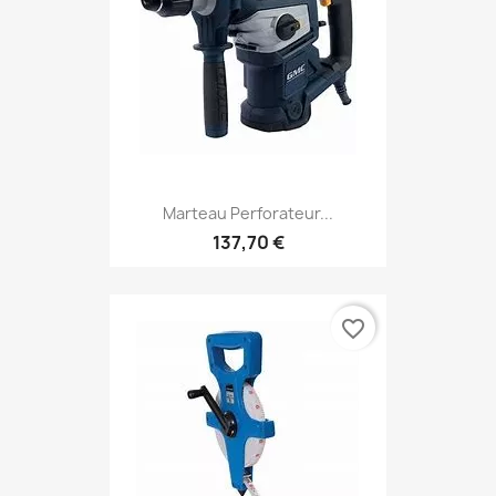
Marteau Perforateur...
137,70 €
favorite_border