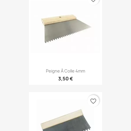
Peigne À Colle 4mm
3,50 €
favorite_border