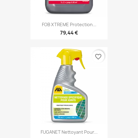
FOB XTREME Protection...
79,44 €
favorite_border
FUGANET Nettoyant Pour...