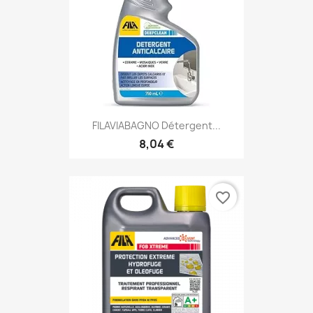
FILAVIABAGNO Détergent...
8,04 €
favorite_border