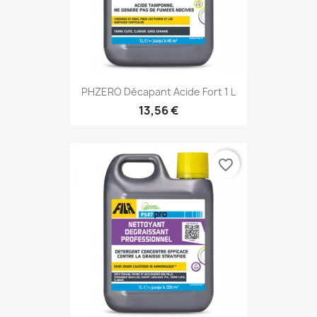
PHZERO Décapant Acide Fort 1 L
13,56 €
favorite_border