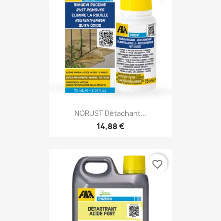
NORUST Détachant...
14,88 €
favorite_border