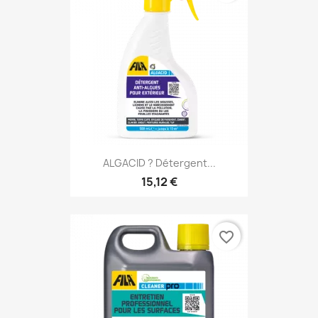
ALGACID ? Détergent...
15,12 €
favorite_border