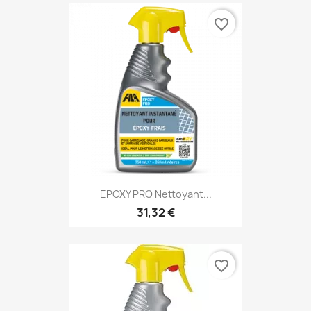
favorite_border
EPOXY PRO Nettoyant...
31,32 €
favorite_border