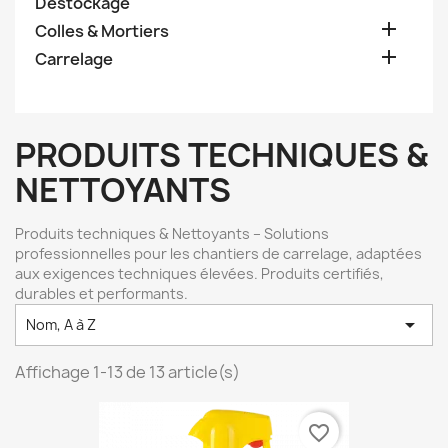
Destockage

Colles & Mortiers

Carrelage
PRODUITS TECHNIQUES &
NETTOYANTS
Produits techniques & Nettoyants – Solutions
professionnelles pour les chantiers de carrelage, adaptées
aux exigences techniques élevées. Produits certifiés,
durables et performants.

Nom, A à Z
Affichage 1-13 de 13 article(s)
favorite_border