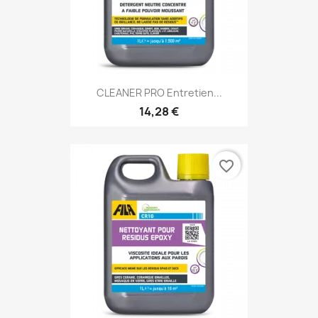
CLEANER PRO Entretien...
14,28 €
favorite_border