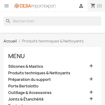
shopping_cart


(0)
search
Accueil
Produits techniques & Nettoyants
MENU

Silicones & Mastics
Produits techniques & Nettoyants

Préparation du support
Porte Bertolotto

Outillage & Accessoires

Joints & Étanchéité