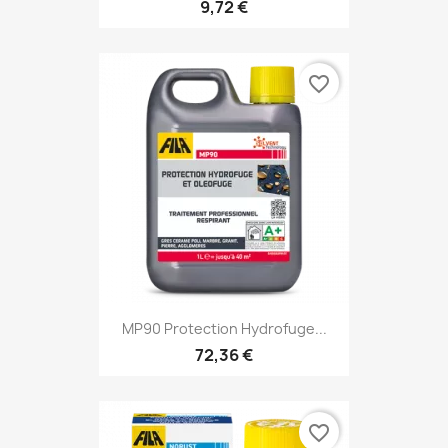
9,72 €
favorite_border
MP90 Protection Hydrofuge...
72,36 €
favorite_border