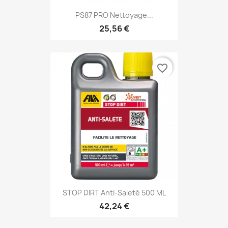
PS87 PRO Nettoyage...
25,56 €
favorite_border
STOP DIRT Anti-Saleté 500 ML
42,24 €