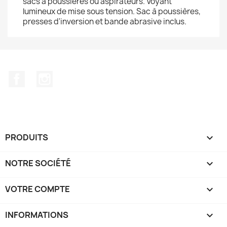
sacs à poussières ou aspirateurs. Voyant
lumineux de mise sous tension. Sac à poussières,
presses d'inversion et bande abrasive inclus.
Facebook
Instagram
PRODUITS

NOTRE SOCIÉTÉ

VOTRE COMPTE

INFORMATIONS
keyboard_arrow_down