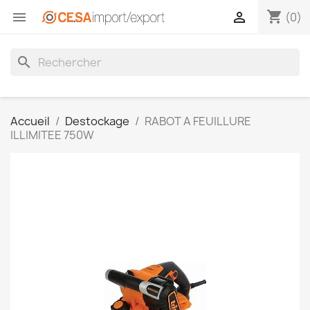
shopping_cart


(0)
search
Accueil
Destockage
RABOT A FEUILLURE
ILLIMITEE 750W