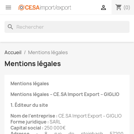
shopping_cart


(0)
search
Accueil
Mentions légales
Mentions légales
Mentions légales
Mentions légales – CE.SA Import Export – GIGLIO
1. Éditeur du site
Nom de l’entreprise :
CE.SA Import Export – GIGLIO
Forme juridique :
SARL
Capital social :
250 000€
Adresse :
8 rue de steinbach 57200