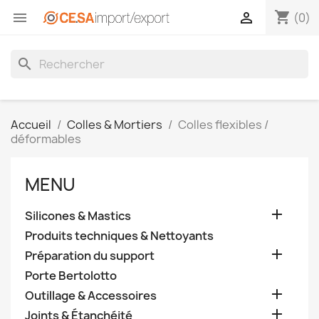
shopping_cart


(0)
search
Accueil
Colles & Mortiers
Colles flexibles /
déformables
MENU

Silicones & Mastics
Produits techniques & Nettoyants

Préparation du support
Porte Bertolotto

Outillage & Accessoires

Joints & Étanchéité