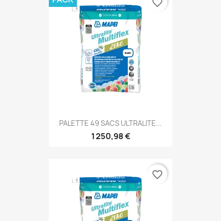
favorite_border
PALETTE 49 SACS ULTRALITE...
1 250,98 €
favorite_border