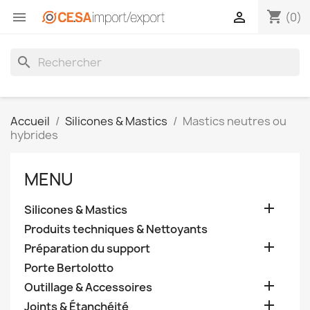
shopping_cart


(0)
search
Accueil
Silicones & Mastics
Mastics neutres ou
hybrides
MENU

Silicones & Mastics
Produits techniques & Nettoyants

Préparation du support
Porte Bertolotto

Outillage & Accessoires

Joints & Étanchéité