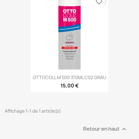
favorite_border
OTTOCOLL M 500 310ML C02 GRAU
15,00 €
Affichage 1-1 de 1 article(s)
Retour en haut
