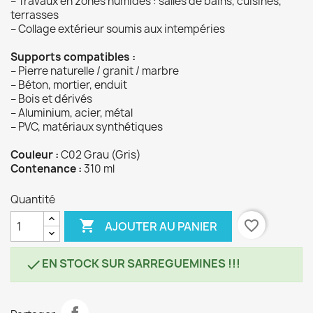
– Travaux en zones humides : salles de bains, cuisines,
terrasses
– Collage extérieur soumis aux intempéries
Supports compatibles :
– Pierre naturelle / granit / marbre
– Béton, mortier, enduit
– Bois et dérivés
– Aluminium, acier, métal
– PVC, matériaux synthétiques
Couleur :
C02 Grau (Gris)
Contenance :
310 ml
Quantité

favorite_border
AJOUTER AU PANIER
EN STOCK SUR SARREGUEMINES !!!
