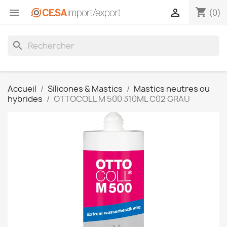
shopping_cart


(0)
search
Accueil
Silicones & Mastics
Mastics neutres ou
hybrides
OTTOCOLL M 500 310ML C02 GRAU