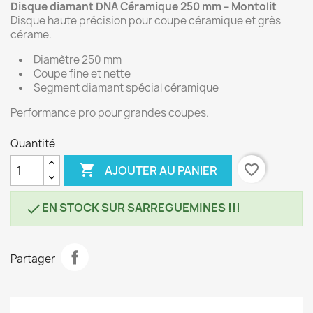
Disque diamant DNA Céramique 250 mm – Montolit
Disque haute précision pour coupe céramique et grès
cérame.
Diamètre 250 mm
Coupe fine et nette
Segment diamant spécial céramique
Performance pro pour grandes coupes.
Quantité

favorite_border
AJOUTER AU PANIER
EN STOCK SUR SARREGUEMINES !!!

Partager