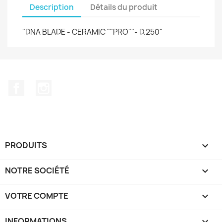
Description
Détails du produit
"DNA BLADE - CERAMIC ""PRO""- D.250"
Facebook
Instagram
PRODUITS

NOTRE SOCIÉTÉ

VOTRE COMPTE

INFORMATIONS
keyboard_arrow_down