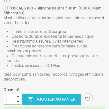
TTC
OTTOSEAL S 100 – Silicone neutre 300 ml (C8678 Matt
Silbergrau)
Mastic silicone premium pour joints sanitaires, cuisines et
zones humides.
Finition mate coloris Silbergrau
Élasticité durable, excellente tenue mécanique
Résistant moisissures, UV et intempéries
Très bonne adhérence sans primaire sur de
nombreux supports
Compatible pierre naturelle – ne provoque pas de
taches
Faibles émissions – EC1 Plus
Idéal pour joints sanitaires, raccords, vitrages et finitions
décoratives.
Quantité

favorite_border
AJOUTER AU PANIER