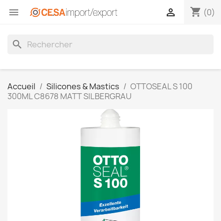
shopping_cart


(0)
search
Accueil
Silicones & Mastics
OTTOSEAL S 100
300ML C8678 MATT SILBERGRAU