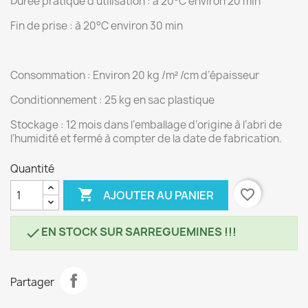
Durée pratique d’utilisation : à 20°C environ 20 min
Fin de prise : à 20°C environ 30 min
Consommation : Environ 20 kg /m² /cm d’épaisseur
Conditionnement : 25 kg en sac plastique
Stockage : 12 mois dans l’emballage d’origine à l’abri de
l’humidité et fermé à compter de la date de fabrication.
Quantité

favorite_border
AJOUTER AU PANIER
EN STOCK SUR SARREGUEMINES !!!

Partager