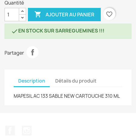
Quantité

favorite_border
AJOUTER AU PANIER
EN STOCK SUR SARREGUEMINES !!!

Partager
Description
Détails du produit
MAPESIL AC 133 SABLE NEW CARTOUCHE 310 ML
Facebook
Instagram