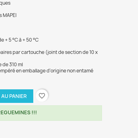
iques
ts MAPEI
e + 5 °C à + 50 °C
ires par cartouche (joint de section de 10 x
 de 310 ml
tempéré en emballage d'origine non entamé
favorite_border
 AU PANIER
EGUEMINES !!!