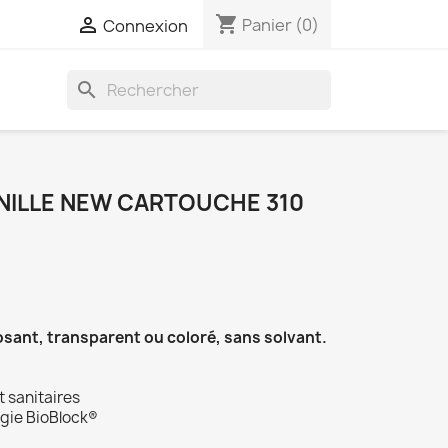
shopping_cart

Panier
(0)
Connexion
search
ANILLE NEW CARTOUCHE 310
ant, transparent ou coloré, sans solvant.
t sanitaires
ogie BioBlock®