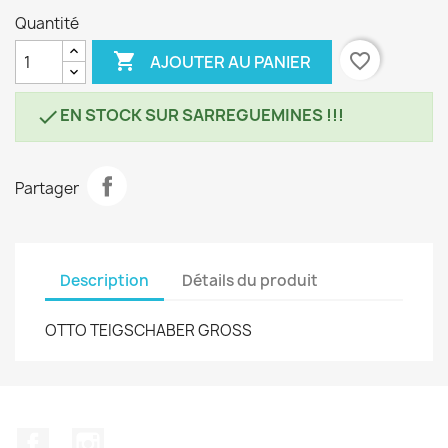
Quantité

favorite_border
AJOUTER AU PANIER
EN STOCK SUR SARREGUEMINES !!!

Partager
Description
Détails du produit
OTTO TEIGSCHABER GROSS
Facebook
Instagram