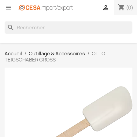
shopping_cart


(0)
search
Accueil
Outillage & Accessoires
OTTO
TEIGSCHABER GROSS