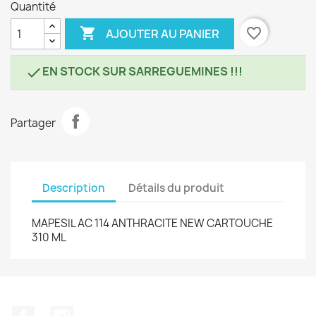
Quantité

favorite_border
AJOUTER AU PANIER
EN STOCK SUR SARREGUEMINES !!!

Partager
Description
Détails du produit
MAPESIL AC 114 ANTHRACITE NEW CARTOUCHE
310 ML
Facebook
Instagram